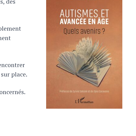
s, des
mplement
ment
rencontrer
 sur place.
concernés.